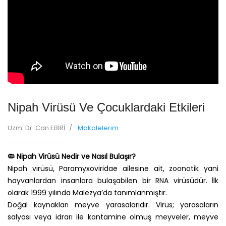
Nipah Virüsü Ve Çocuklardaki Etkileri
Uzm. Dr. Can EBİRİ
Makalelerim
🦠 Nipah Virüsü Nedir ve Nasıl Bulaşır?
Nipah virüsü, Paramyxoviridae ailesine ait, zoonotik yani
hayvanlardan insanlara bulaşabilen bir RNA virüsüdür. İlk
olarak 1999 yılında Malezya’da tanımlanmıştır.
Doğal kaynakları meyve yarasalarıdır. Virüs; yarasaların
salyası veya idrarı ile kontamine olmuş meyveler, meyve