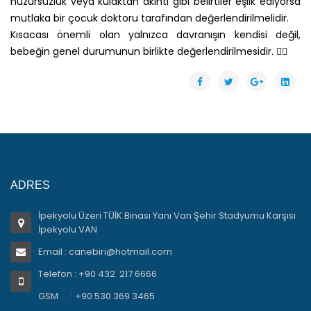
huzursuzluk veya kulaktan akıntı gibi belirtiler eşlik ediyorsa
mutlaka bir çocuk doktoru tarafından değerlendirilmelidir.
Kısacası önemli olan yalnızca davranışın kendisi değil,
bebeğin genel durumunun birlikte değerlendirilmesidir. 👩‍⚕️
ADRES
İpekyolu Üzeri TÜİK Binası Yanı Van Şehir Stadyumu Karşısı
İpekyolu VAN
Email : canebiri@hotmail.com
Telefon : +90 432 217 6666
GSM : +90 530 369 3465