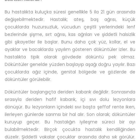
Bu hastalıkta kuluçka süresi genellikle 5 ila 21 gün arasında
değişebilmektedir. Hastalık; ateş, baş ağrısı, küçük
çocuklarda huzursuzluk, vücudun çeşitli yerlerindeki lenf
bezlerinde şişme, sırt ağrısı, kas ağrıları ve şiddetli halsizlik
gibi şikayetler ile başlar. Bunu daha çok yüz, kollar, el ve
ayaklar ve bacaklarda yayılım gösteren döküntüler izler. Bu
hastalıkta tipik olarak gövdede döküntü pek olmaz.
Döküntüler genelde yüzden başlayıp aşağı doğru yayılır. Bazı
çocuklarda ağız içinde, genital bölgede ve gözlerde de
döküntüler görülebilir.
Döküntüler başlangıçta deriden kabarık değildir. Sonrasında
sırasıyla deriden hafif kabarık, içi sıvı dolu lezyonlara
dönüşür. Bu lezyonların içindeki sıvı başta şeffaf rente iken,
ilerleyen günlerde sarımsı bir hal alır. Son olarak; döküntüler
kuruyup geçer. Bu hastalığın iyileşme süreci bir ayı
bulabilmektedir. Birçok çocukta hastalık kendiliğinden
düzelir. Şiddetli vakalar çocuklar arasında daha sık görülür.