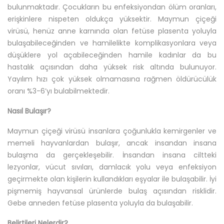
bulunmaktadır. Çocukların bu enfeksiyondan ölüm oranları,
erişkinlere nispeten oldukça yüksektir. Maymun çiçeği
virüsü, henüz anne karnında olan fetüse plasenta yoluyla
bulaşabileceğinden ve hamilelikte komplikasyonlara veya
düşüklere yol açabileceğinden hamile kadınlar da bu
hastalık açısından daha yüksek risk altında bulunuyor.
Yayılım hızı çok yüksek olmamasına rağmen öldürücülük
oranı %3-6’yı bulabilmektedir.
Nasıl Bulaşır?
Maymun çiçeği virüsü insanlara çoğunlukla kemirgenler ve
memeli hayvanlardan bulaşır, ancak insandan insana
bulaşma da gerçekleşebilir. İnsandan insana ciltteki
lezyonlar, vücut sıvıları, damlacık yolu veya enfeksiyon
geçirmekte olan kişilerin kullandıkları eşyalar ile bulaşabilir. İyi
pişmemiş hayvansal ürünlerde bulaş açısından risklidir.
Gebe anneden fetüse plasenta yoluyla da bulaşabilir.
Belirtileri Nelerdir?