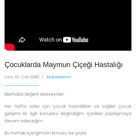
Çocuklarda Maymun Çiçeği Hastalığı
Uzm. Dr. Can EBİRİ
Makalelerim
Merhaba değerli ebeveynler.
Her hafta sizler için çocuk hastalıkları ve sağlıklı çocuk
gelişimi ile ilgili konulara değindiğim içerikler paylaşmaya
devam edeceğim
Bu haftaki içeriğimizin konusu ise şöyle;