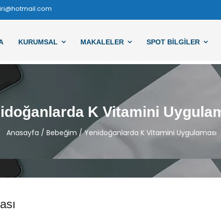
iri@hotmail.com
A
KURUMSAL
MAKALELER
SPOT BILGILER
idoğanlarda K Vitamini Uygula
Anasayfa
/
Bebeğim
/
Yenidoğanlarda K Vitamini Uygulaması
ası