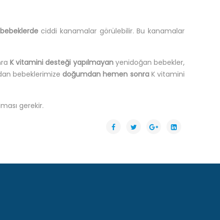
bebeklerde
ciddi kanamalar görülebilir. Bu kanamalar
nra
K vitamini desteği yapılmayan
yenidoğan bebekler,
ımdan bebeklerimize
doğumdan hemen sonra
K vitamini
lması gerekir.