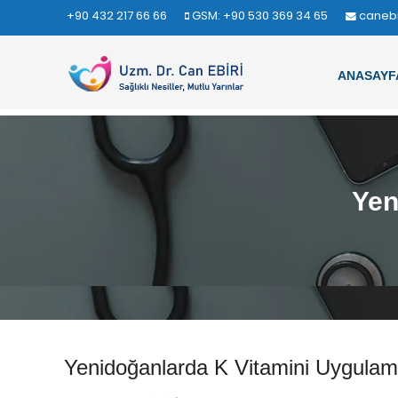
+90 432 217 66 66
GSM: +90 530 369 34 65
caneb
ANASAYF
Yen
Yenidoğanlarda K Vitamini Uygulam