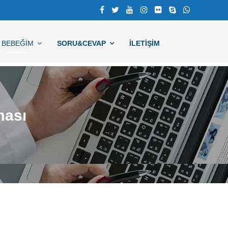
BEBEĞIM
SORU&CEVAP
İLETİŞİM
ması