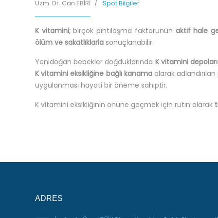
Uzm. Dr. Can EBİRİ
Spot Bilgiler
K vitamini;
birçok pıhtılaşma faktörünün
aktif hale g
ölüm ve sakatlıklarla
sonuçlanabilir.
Yenidoğan bebekler doğduklarında
K vitamini depoları
K vitamini eksikliğine bağlı kanama
olarak adlandırılan
uygulanması hayati bir öneme sahiptir.
K vitamini eksikliğinin önüne geçmek için rutin olarak
ADRES