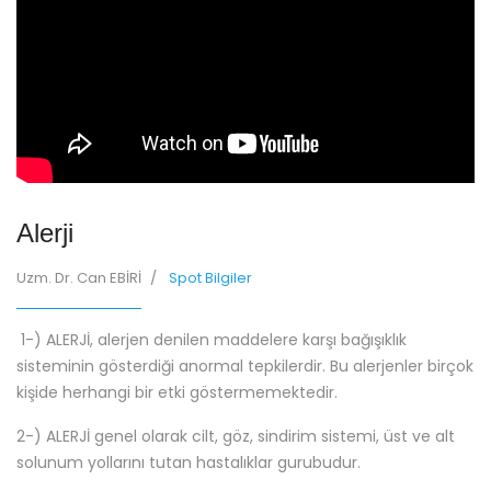
Alerji
Uzm. Dr. Can EBİRİ
Spot Bilgiler
1-) ALERJİ, alerjen denilen maddelere karşı bağışıklık
sisteminin gösterdiği anormal tepkilerdir. Bu alerjenler birçok
kişide herhangi bir etki göstermemektedir.
2-) ALERJİ genel olarak cilt, göz, sindirim sistemi, üst ve alt
solunum yollarını tutan hastalıklar gurubudur.