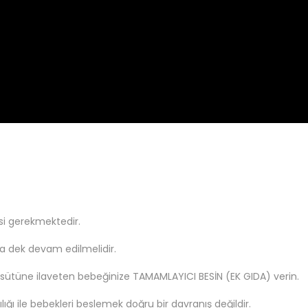
si gerekmektedir.
a dek devam edilmelidir.
sütüne ilaveten bebeğinize TAMAMLAYICI BESİN (EK GIDA) verin.
lığı ile bebekleri beslemek doğru bir davranış değildir.