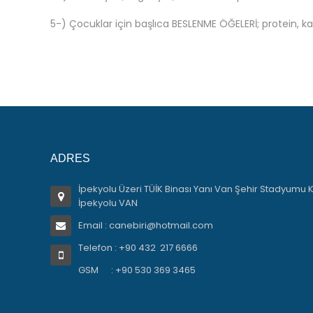
5-) Çocuklar için başlıca BESLENME ÖĞELERİ; protein, ka
ADRES
İpekyolu Üzeri TÜİK Binası Yanı Van Şehir Stadyumu K
İpekyolu VAN
Email : canebiri@hotmail.com
Telefon : +90 432 217 6666
GSM : +90 530 369 3465