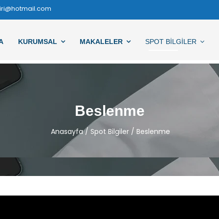
iri@hotmail.com
A
KURUMSAL
MAKALELER
SPOT BILGILER
Beslenme
Anasayfa
/
Spot Bilgiler
/
Beslenme