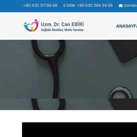
+90 432 217 66 66
GSM: +90 530 369 34 65
caneb
ANASAYF