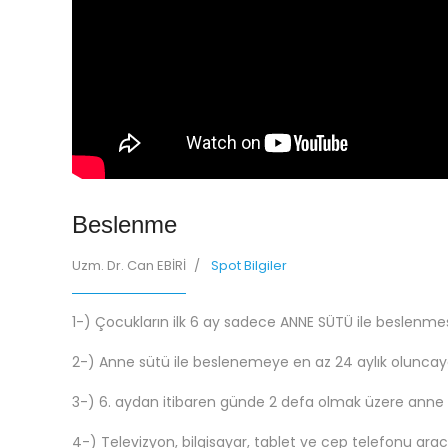
Beslenme
Uzm. Dr. Can EBİRİ
Spot Bilgiler
1-) Çocukların ilk 6 ay sadece ANNE SÜTÜ ile beslenme
2-) Anne sütü ile beslenemeye en az 24 aylık oluncay
3-) 6. aydan itibaren günde 2 defa olmak üzere anne 
4-) Televizyon, bilgisayar, tablet ve cep telefonu aracı