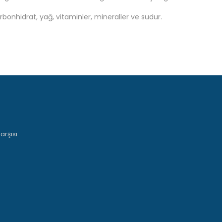
rbonhidrat, yağ, vitaminler, mineraller ve sudur.
arşısı