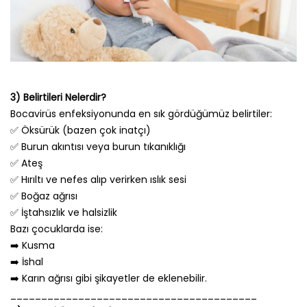
3) Belirtileri Nelerdir?
Bocavirüs enfeksiyonunda en sık gördüğümüz belirtiler:
✅ Öksürük (bazen çok inatçı)
✅ Burun akıntısı veya burun tıkanıklığı
✅ Ateş
✅ Hırıltı ve nefes alıp verirken ıslık sesi
✅ Boğaz ağrısı
✅ İştahsızlık ve halsizlik
Bazı çocuklarda ise:
➡️ Kusma
➡️ İshal
➡️ Karın ağrısı gibi şikayetler de eklenebilir.
________________________________________