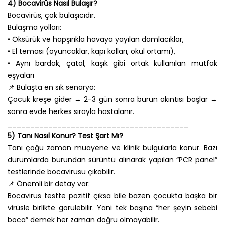
4) Bocavirüs Nasıl Bulaşır?
Bocavirüs, çok bulaşıcıdır.
Bulaşma yolları:
• Öksürük ve hapşırıkla havaya yayılan damlacıklar,
• El teması (oyuncaklar, kapı kolları, okul ortamı),
• Aynı bardak, çatal, kaşık gibi ortak kullanılan mutfak
eşyaları
📌 Bulaşta en sık senaryo:
Çocuk kreşe gider → 2-3 gün sonra burun akıntısı başlar →
sonra evde herkes sırayla hastalanır.
________________________________________
5) Tanı Nasıl Konur? Test Şart Mı?
Tanı çoğu zaman muayene ve klinik bulgularla konur. Bazı
durumlarda burundan sürüntü alınarak yapılan “PCR panel”
testlerinde bocavirüsü çıkabilir.
📌 Önemli bir detay var:
Bocavirüs testte pozitif çıksa bile bazen çocukta başka bir
virüsle birlikte görülebilir. Yani tek başına “her şeyin sebebi
boca” demek her zaman doğru olmayabilir.