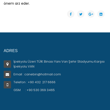
önem arz eder.
ADRES
İpekyolu Üzeri TÜİK Binası Yanı Van Şehir Stadyumu Karşısı
İpekyolu VAN
Email : canebiri@hotmail.com
Telefon : +90 432 217 6666
GSM : +90 530 369 3465