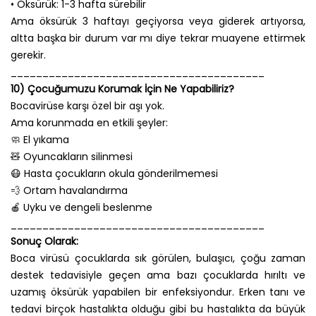
• Öksürük: 1-3 hafta sürebilir
Ama öksürük 3 haftayı geçiyorsa veya giderek artıyorsa,
altta başka bir durum var mı diye tekrar muayene ettirmek
gerekir.
________________________________________
10) Çocuğumuzu Korumak İçin Ne Yapabiliriz?
Bocavirüse karşı özel bir aşı yok.
Ama korunmada en etkili şeyler:
🧼 El yıkama
🧸 Oyuncakların silinmesi
😷 Hasta çocukların okula gönderilmemesi
💨 Ortam havalandırma
🍎 Uyku ve dengeli beslenme
________________________________________
Sonuç Olarak:
Boca virüsü çocuklarda sık görülen, bulaşıcı, çoğu zaman
destek tedavisiyle geçen ama bazı çocuklarda hırıltı ve
uzamış öksürük yapabilen bir enfeksiyondur. Erken tanı ve
tedavi birçok hastalıkta olduğu gibi bu hastalıkta da büyük