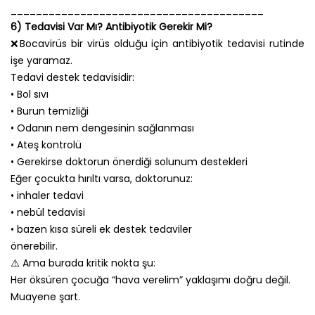
________________________________________
6) Tedavisi Var Mı? Antibiyotik Gerekir Mi?
❌Bocavirüs bir virüs olduğu için antibiyotik tedavisi rutinde
işe yaramaz.
Tedavi destek tedavisidir:
• Bol sıvı
• Burun temizliği
• Odanın nem dengesinin sağlanması
• Ateş kontrolü
• Gerekirse doktorun önerdiği solunum destekleri
Eğer çocukta hırıltı varsa, doktorunuz:
• inhaler tedavi
• nebül tedavisi
• bazen kısa süreli ek destek tedaviler
önerebilir.
⚠️ Ama burada kritik nokta şu:
Her öksüren çocuğa “hava verelim” yaklaşımı doğru değil.
Muayene şart.
________________________________________